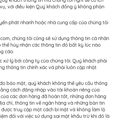
vụ, với điều kiện Quý khách đồng ý không phản
huyển phát nhanh hoặc nhà cung cấp của chúng tôi
com, chúng tôi cũng sẽ sử dụng thông tin cá nhân
 thể hủy nhận các thông tin đó bất kỳ lúc nào
g cáo.
xử lý bởi công ty của chúng tôi. Quý khách phải
g thông tin chính xác và phải luôn cập nhật
lý do bảo mật, quý khách không thể yêu cầu thông
ó bằng cách đăng nhập vào tài khoản riêng của
ết của các đơn hàng đã hoàn tất, những đơn hàng
a chỉ, thông tin về ngân hàng và những bản tin
được truy cập một cách bí mật và không làm lộ
ệm đối với việc sử dụng sai mật khẩu trừ khi đó là