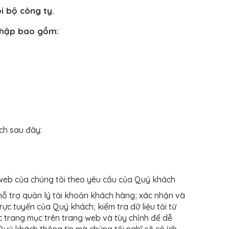
i bộ công ty.
 thập bao gồm:
ch sau đây:
 web của chúng tôi theo yêu cầu của Quý khách
hỗ trợ quản lý tài khoản khách hàng; xác nhận và
rực tuyến của Quý khách; kiểm tra dữ liệu tải từ
c trang mục trên trang web và tùy chỉnh để dễ
uý khách thông tin mà chúng tôi nghĩ sẽ có ích