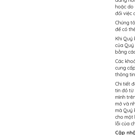
hoặc do 
đối việc 
Chúng tô
để có th
Khi Quý 
của Quý 
bằng các
Các khoả
cung cấp
thông tin
Chi tiết
tin đó t
mình trê
mở và nh
mà Quý k
cho một 
lỗi của c
Cập nhậ