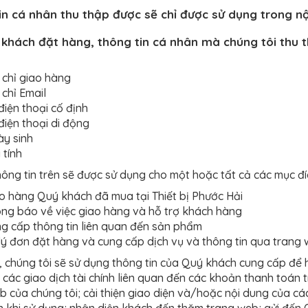
in cá nhân thu thập được sẽ chỉ được sử dụng trong nộ
 khách đặt hàng, thông tin cá nhân mà chúng tôi thu
 chỉ giao hàng
 chỉ Email
điện thoại cố định
điện thoại di động
y sinh
 tính
ông tin trên sẽ được sử dụng cho một hoặc tất cả các mục đí
o hàng Quý khách đã mua tại Thiết bị Phước Hải
ng báo về việc giao hàng và hỗ trợ khách hàng
g cấp thông tin liên quan đến sản phẩm
lý đơn đặt hàng và cung cấp dịch vụ và thông tin qua trang
, chúng tôi sẽ sử dụng thông tin của Quý khách cung cấp để 
 các giao dịch tài chính liên quan đến các khoản thanh toán t
b của chúng tôi; cải thiện giao diện và/hoặc nội dung của cá
 khi sử dụng; nhận diện khách đến thăm trang web; gửi đến Q