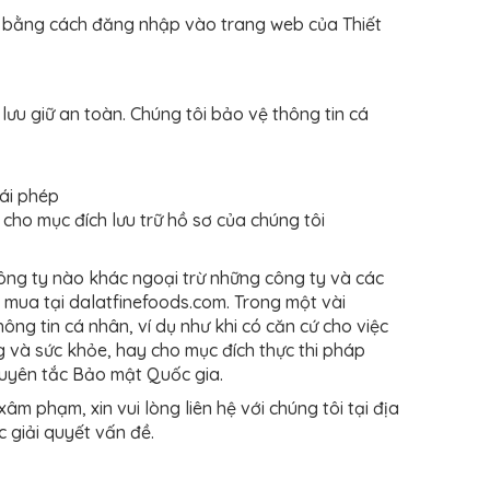
o bằng cách đăng nhập vào trang web của Thiết
lưu giữ an toàn. Chúng tôi bảo vệ thông tin cá
ái phép
cho mục đích lưu trữ hồ sơ của chúng tôi
ông ty nào khác ngoại trừ những công ty và các
 mua tại dalatfinefoods.com. Trong một vài
hông tin cá nhân, ví dụ như khi có căn cứ cho việc
ng và sức khỏe, hay cho mục đích thực thi pháp
guyên tắc Bảo mật Quốc gia.
m phạm, xin vui lòng liên hệ với chúng tôi tại địa
 giải quyết vấn đề.