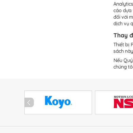
Analytic
cáo dựa 
đối với 
dịch vụ 
Thay đ
Thiết bị
sách này
Nếu Quý 
chúng tô