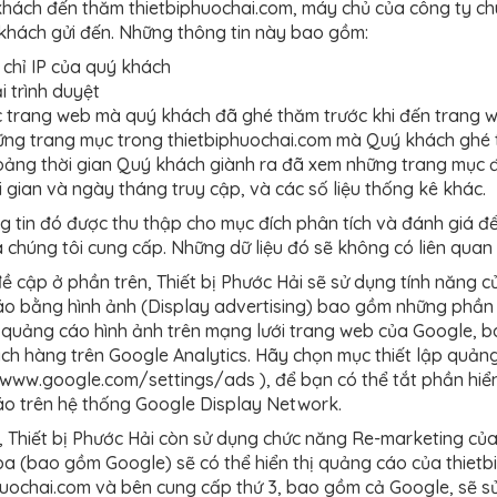
khách đến thăm thietbiphuochai.com, máy chủ của công ty chún
khách gửi đến. Những thông tin này bao gồm:
 chỉ IP của quý khách
i trình duyệt
 trang web mà quý khách đã ghé thăm trước khi đến trang w
ng trang mục trong thietbiphuochai.com mà Quý khách ghé
ảng thời gian Quý khách giành ra đã xem những trang mục đó
i gian và ngày tháng truy cập, và các số liệu thống kê khác.
g tin đó được thu thập cho mục đích phân tích và đánh giá để
chúng tôi cung cấp. Những dữ liệu đó sẽ không có liên quan 
ề cập ở phần trên, Thiết bị Phước Hải sẽ sử dụng tính năng c
o bằng hình ảnh (Display advertising) bao gồm những phần 
n quảng cáo hình ảnh trên mạng lưới trang web của Google, b
ách hàng trên Google Analytics. Hãy chọn mục thiết lập quả
/www.google.com/settings/ads ), để bạn có thể tắt phần hiển
o trên hệ thống Google Display Network.
, Thiết bị Phước Hải còn sử dụng chức năng Re-marketing của
ba (bao gồm Google) sẽ có thể hiển thị quảng cáo của thietbi
huochai.com và bên cung cấp thứ 3, bao gồm cả Google, sẽ s