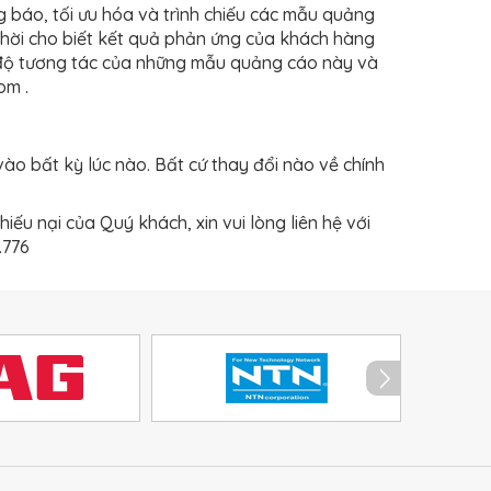
g báo, tối ưu hóa và trình chiếu các mẫu quảng
thời cho biết kết quả phản ứng của khách hàng
độ tương tác của những mẫu quảng cáo này và
om .
ào bất kỳ lúc nào. Bất cứ thay đổi nào về chính
iếu nại của Quý khách, xin vui lòng liên hệ với
.776