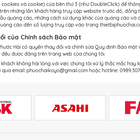
s cookies và cookie) của bên thứ 3 (như DoubleClick) để thôn
trên những lần khách hàng truy cập website trước đó, đồng 
mẫu quảng cáo, những cách sử dụng khác của quảng cáo và 
quảng cáo đến số lượng truy cập vào trang thietbiphuochai.c
ổi của Chính sách Bảo mật
 Phước Hải có quyền thay đổi và chỉnh sửa Quy định Bảo mật v
 đều được đăng trên trang web của chúng tôi.
khách không hài lòng với việc chúng tôi xử lý thắc mắc hay kh
i qua email: phuochaikoyo@gmail.com hoặc hotline: 0989.307