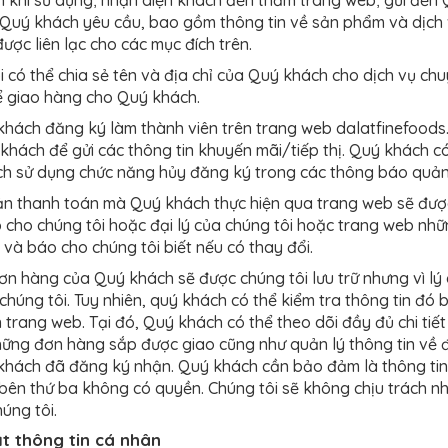
Quý khách yêu cầu, bao gồm thông tin về sản phẩm và dịch 
được liên lạc cho các mục đích trên.
i có thể chia sẻ tên và địa chỉ của Quý khách cho dịch vụ c
ể giao hàng cho Quý khách.
khách đăng ký làm thành viên trên trang web dalatfinefoods.
khách để gửi các thông tin khuyến mãi/tiếp thị. Quý khách có
h sử dụng chức năng hủy đăng ký trong các thông báo quản
n thanh toán mà Quý khách thực hiện qua trang web sẽ được 
 cho chúng tôi hoặc đại lý của chúng tôi hoặc trang web nhữn
 và báo cho chúng tôi biết nếu có thay đổi.
 đơn hàng của Quý khách sẽ được chúng tôi lưu trữ nhưng vì 
ừ chúng tôi. Tuy nhiên, quý khách có thể kiểm tra thông tin đ
n trang web. Tại đó, Quý khách có thể theo dõi đầy đủ chi ti
ững đơn hàng sắp được giao cũng như quản lý thông tin về đị
hách đã đăng ký nhận. Quý khách cần bảo đảm là thông tin 
bên thứ ba không có quyền. Chúng tôi sẽ không chịu trách nhi
húng tôi.
t thông tin cá nhân