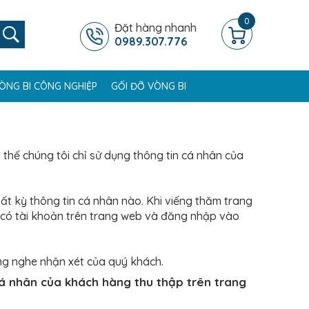
0
Đặt hàng nhanh
0989.307.776
ÒNG BI CÔNG NGHIỆP
GỐI ĐỠ VÒNG BI
 thế chúng tôi chỉ sử dụng thông tin cá nhân của
 kỳ thông tin cá nhân nào. Khi viếng thăm trang
h có tài khoản trên trang web và đăng nhập vào
ng nghe nhận xét của quý khách.
 cá nhân của khách hàng thu thập trên trang