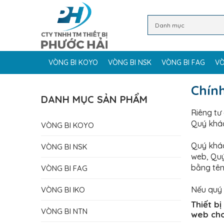
VÒNG BI KOYO
VÒNG BI NSK
VÒNG BI FAG
VÒ
Chín
DANH MỤC SẢN PHẨM
Riêng tư
Quý khác
VÒNG BI KOYO
Quý khác
VÒNG BI NSK
web, Quý
bằng tên
VÒNG BI FAG
Nếu quý 
VÒNG BI IKO
Thiết b
VÒNG BI NTN
web cho