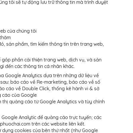
g tôi sẽ tự động lưu trữ thông tin mà trình duyệt
eb của chúng tôi
 thăm
, sản phẩm, tìm kiếm thông tin trên trang web,
 góp phần cải thiện trang web, dịch vụ, và sản
gì đến các thông tin cá nhân khác.
ủa Google Analytics dựa trên những dữ liệu về
sau: báo cáo về Re-marketing, báo cáo về số
áo cáo về Double Click, thống kê hành vi & sở
ng cáo của Google
 thị quảng cáo từ Google Analytics và tùy chỉnh
 Google Analytic để quảng cáo trực tuyến; các
phuochai.com trên các website liên kết.
ử dụng cookies của bên thứ nhất (như Google