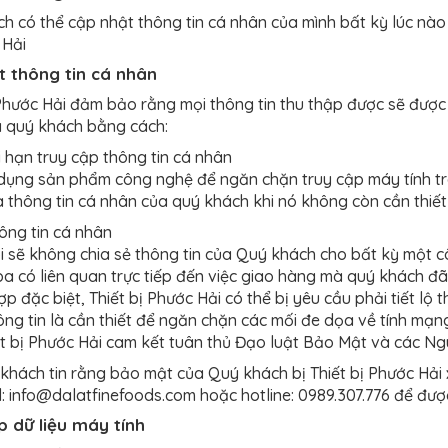
h có thể cập nhật thông tin cá nhân của mình bất kỳ lúc nà
 Hải
 thông tin cá nhân
 Phước Hải đảm bảo rằng mọi thông tin thu thập được sẽ được 
 quý khách bằng cách:
i hạn truy cập thông tin cá nhân
dụng sản phẩm công nghệ để ngăn chặn truy cập máy tính tr
 thông tin cá nhân của quý khách khi nó không còn cần thiết 
hông tin cá nhân
i sẽ không chia sẻ thông tin của Quý khách cho bất kỳ một c
ba có liên quan trực tiếp đến việc giao hàng mà quý khách đã
p đặc biệt, Thiết bị Phước Hải có thể bị yêu cầu phải tiết lộ t
thông tin là cần thiết để ngăn chặn các mối đe dọa về tính mạ
iết bị Phước Hải cam kết tuân thủ Đạo luật Bảo Mật và các N
khách tin rằng bảo mật của Quý khách bị Thiết bị Phước Hải xâ
l: info@dalatfinefoods.com hoặc hotline: 0989.307.776 để được
p dữ liệu máy tính