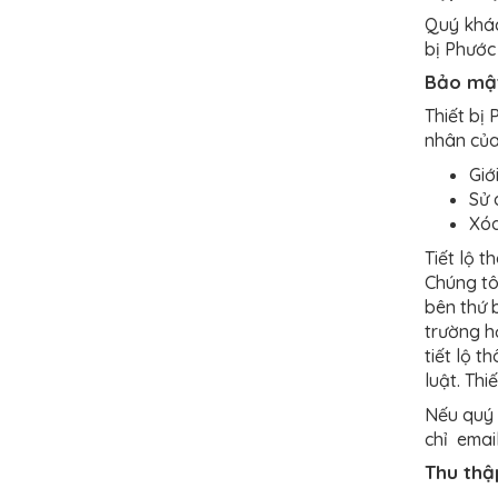
Quý khác
bị Phước
Bảo mật
Thiết bị
nhân của
Giớ
Sử 
Xóa
Tiết lộ t
Chúng tô
bên thứ 
trường hợ
tiết lộ 
luật. Th
Nếu quý 
chỉ emai
Thu thậ