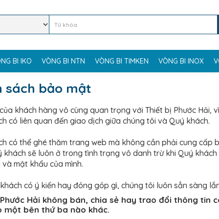
NG BI IKO
VÒNG BI NTN
VÒNG BI TIMKEN
VÒNG BI INOX
V
h sách bảo mật
 của khách hàng vô cùng quan trọng với Thiết bị Phước Hải, vì
h có liên quan đến giao dịch giữa chúng tôi và Quý khách.
h có thể ghé thăm trang web mà không cần phải cung cấp bất
 khách sẽ luôn ở trong tình trạng vô danh trừ khi Quý khác
 và mật khẩu của mình.
khách có ý kiến hay đóng góp gì, chúng tôi luôn sẳn sàng lắ
ị Phước Hải không bán, chia sẻ hay trao đổi thông tin
 một bên thứ ba nào khác.