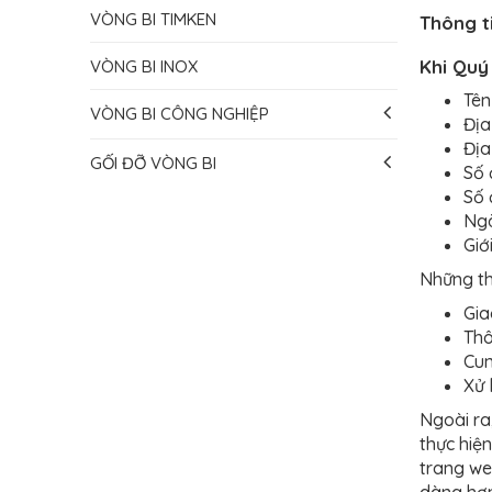
VÒNG BI TIMKEN
Thông t
Khi Quý
VÒNG BI INOX
Tên
VÒNG BI CÔNG NGHIỆP
Địa
Địa
GỐI ĐỠ VÒNG BI
Số 
Số 
Ngà
Giới
Những th
Gia
Thô
Cun
Xử 
Ngoài ra
thực hiện
trang we
dàng hơn