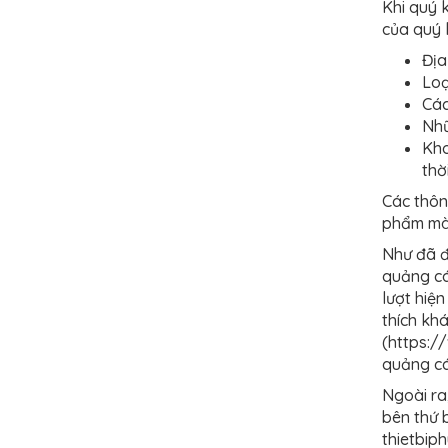
Khi quý 
của quý 
Địa
Loạ
Các
Nhữ
Kho
thờ
Các thôn
phẩm mà 
Như đã đ
quảng cá
lượt hiệ
thích kh
(https:/
quảng cá
Ngoài ra
bên thứ 
thietbip