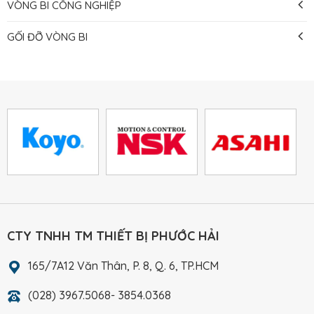
VÒNG BI CÔNG NGHIỆP
GỐI ĐỠ VÒNG BI
CTY TNHH TM THIẾT BỊ PHƯỚC HẢI
165/7A12 Văn Thân, P. 8, Q. 6, TP.HCM
(028) 3967.5068- 3854.0368