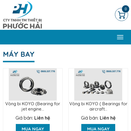
0
Togg
navi
MÁY BAY
Vòng bi KOYO (Bearing for
Vòng bi KOYO ( Bearings for
jet engine...
aircraft...
Giá bán:
Liên hệ
Giá bán:
Liên hệ
MUA NGAY
MUA NGAY