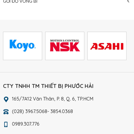
GỐI ĐỠ VÒNG BI
CTY TNHH TM THIẾT BỊ PHƯỚC HẢI
165/7A12 Văn Thân, P. 8, Q. 6, TP.HCM
(028) 3967.5068- 3854.0368
0989.307.776