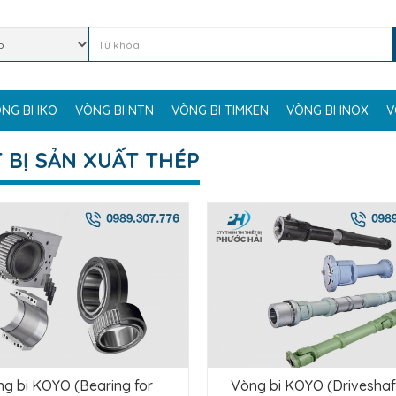
NG BI IKO
VÒNG BI NTN
VÒNG BI TIMKEN
VÒNG BI INOX
V
T BỊ SẢN XUẤT THÉP
g bi KOYO (Bearing for
Vòng bi KOYO (Driveshaf