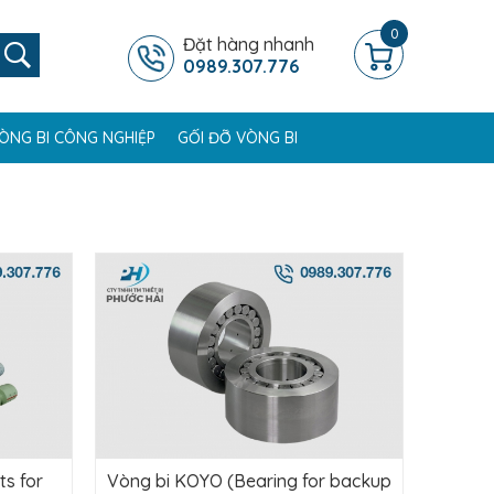
0
Đặt hàng nhanh
0989.307.776
ÒNG BI CÔNG NGHIỆP
GỐI ĐỠ VÒNG BI
ts for
Vòng bi KOYO (Bearing for backup