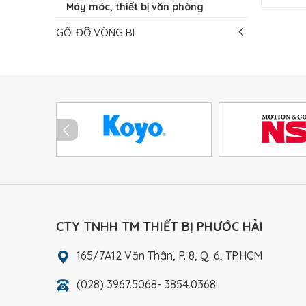
Máy móc, thiết bị văn phòng
GỐI ĐỠ VÒNG BI
CTY TNHH TM THIẾT BỊ PHƯỚC HẢI
165/7A12 Văn Thân, P. 8, Q. 6, TP.HCM
(028) 3967.5068- 3854.0368