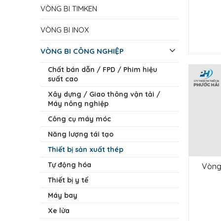
VÒNG BI TIMKEN
VÒNG BI INOX
VÒNG BI CÔNG NGHIỆP
Chất bán dẫn / FPD / Phim hiệu
suất cao
Xây dựng / Giao thông vận tải /
Máy nông nghiệp
Công cụ máy móc
Năng lượng tái tạo
Thiết bị sản xuất thép
Tự động hóa
Vòng 
Thiết bị y tế
Máy bay
Xe lửa