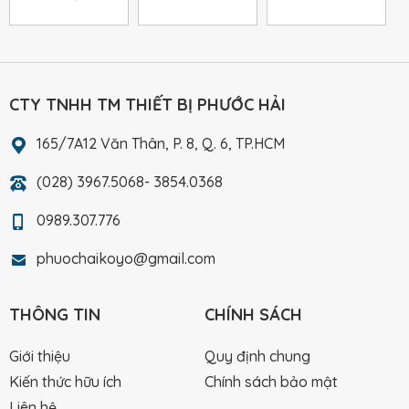
CTY TNHH TM THIẾT BỊ PHƯỚC HẢI
165/7A12 Văn Thân, P. 8, Q. 6, TP.HCM
(028) 3967.5068- 3854.0368
0989.307.776
phuochaikoyo@gmail.com
THÔNG TIN
CHÍNH SÁCH
Giới thiệu
Quy định chung
Kiến thức hữu ích
Chính sách bảo mật
Liên hệ