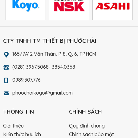
CTY TNHH TM THIẾT BỊ PHƯỚC HẢI
165/7A12 Văn Thân, P. 8, Q. 6, TP.HCM
(028) 3967.5068- 3854.0368
0989.307.776
phuochaikoyo@gmail.com
THÔNG TIN
CHÍNH SÁCH
Giới thiệu
Quy định chung
Kiến thức hữu ích
Chính sách bảo mật