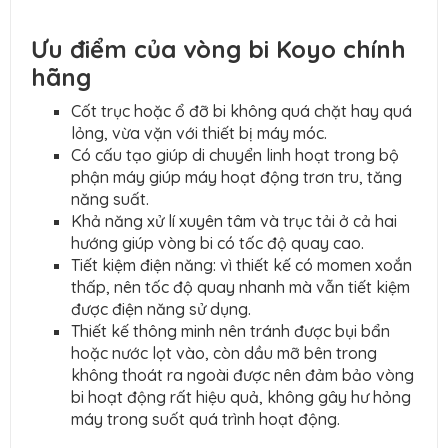
Ưu điểm của vòng bi Koyo chính
hãng
Cốt trục hoặc ổ đỡ bi không quá chặt hay quá
lỏng, vừa vặn với thiết bị máy móc.
Có cấu tạo giúp di chuyển linh hoạt trong bộ
phận máy giúp máy hoạt động trơn tru, tăng
năng suất.
Khả năng xử lí xuyên tâm và trục tải ở cả hai
hướng giúp vòng bi có tốc độ quay cao.
Tiết kiệm điện năng: vì thiết kế có momen xoắn
thấp, nên tốc độ quay nhanh mà vẫn tiết kiệm
được điện năng sử dụng.
Thiết kế thông minh nên tránh được bụi bẩn
hoặc nước lọt vào, còn dầu mỡ bên trong
không thoát ra ngoài được nên đảm bảo vòng
bi hoạt động rất hiệu quả, không gây hư hỏng
máy trong suốt quá trình hoạt động.