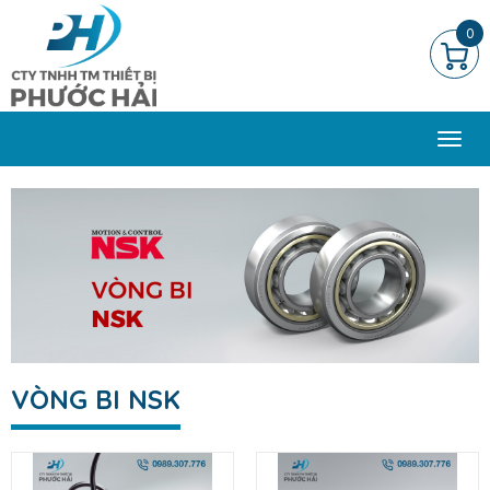
0
Togg
navi
VÒNG BI NSK