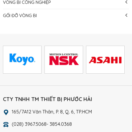
VÒNG BI CÔNG NGHIỆP
GỐI ĐỠ VÒNG BI
CTY TNHH TM THIẾT BỊ PHƯỚC HẢI
165/7A12 Văn Thân, P. 8, Q. 6, TP.HCM
(028) 3967.5068- 3854.0368