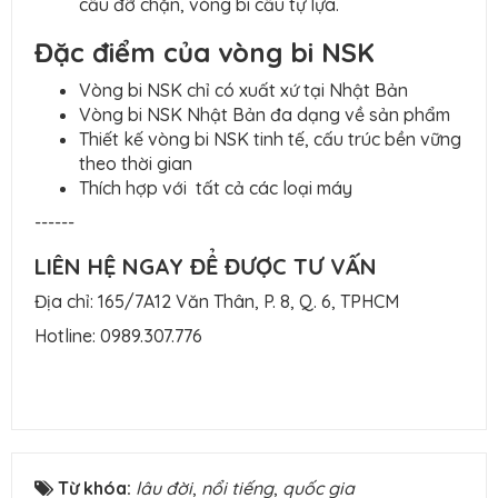
cầu đỡ chặn, vòng bi cầu tự lựa.
Đặc điểm của vòng bi NSK
Vòng bi NSK chỉ có xuất xứ tại Nhật Bản
Vòng bi NSK Nhật Bản đa dạng về sản phẩm
Thiết kế vòng bi NSK tinh tế, cấu trúc bền vững
theo thời gian
Thích hợp với tất cả các loại máy
------
LIÊN HỆ NGAY ĐỂ ĐƯỢC TƯ VẤN
Địa chỉ: 165/7A12 Văn Thân, P. 8, Q. 6, TPHCM
Hotline:
0989.307.776
Từ khóa:
lâu đời
,
nổi tiếng
,
quốc gia