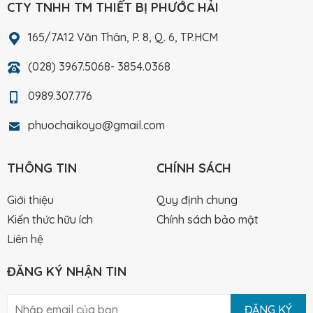
CTY TNHH TM THIẾT BỊ PHƯỚC HẢI
165/7A12 Văn Thân, P. 8, Q. 6, TP.HCM
(028) 3967.5068- 3854.0368
0989.307.776
phuochaikoyo@gmail.com
THÔNG TIN
CHÍNH SÁCH
Giới thiệu
Quy định chung
Kiến thức hữu ích
Chính sách bảo mật
Liên hệ
ĐĂNG KÝ NHẬN TIN
ĐĂNG KÝ