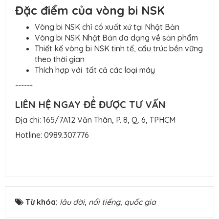
Đặc điểm của vòng bi NSK
Vòng bi NSK chỉ có xuất xứ tại Nhật Bản
Vòng bi NSK Nhật Bản đa dạng về sản phẩm
Thiết kế vòng bi NSK tinh tế, cấu trúc bền vững
theo thời gian
Thích hợp với tất cả các loại máy
------
LIÊN HỆ NGAY ĐỂ ĐƯỢC TƯ VẤN
Địa chỉ: 165/7A12 Văn Thân, P. 8, Q. 6, TPHCM
Hotline:
0989.307.776
Từ khóa:
lâu đời
,
nổi tiếng
,
quốc gia