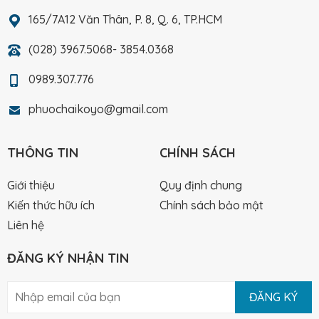
165/7A12 Văn Thân, P. 8, Q. 6, TP.HCM
(028) 3967.5068- 3854.0368
0989.307.776
phuochaikoyo@gmail.com
THÔNG TIN
CHÍNH SÁCH
Giới thiệu
Quy định chung
Kiến thức hữu ích
Chính sách bảo mật
Liên hệ
ĐĂNG KÝ NHẬN TIN
ĐĂNG KÝ