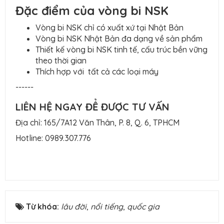
Đặc điểm của vòng bi NSK
Vòng bi NSK chỉ có xuất xứ tại Nhật Bản
Vòng bi NSK Nhật Bản đa dạng về sản phẩm
Thiết kế vòng bi NSK tinh tế, cấu trúc bền vững
theo thời gian
Thích hợp với tất cả các loại máy
------
LIÊN HỆ NGAY ĐỂ ĐƯỢC TƯ VẤN
Địa chỉ: 165/7A12 Văn Thân, P. 8, Q. 6, TPHCM
Hotline:
0989.307.776
Từ khóa:
lâu đời
,
nổi tiếng
,
quốc gia