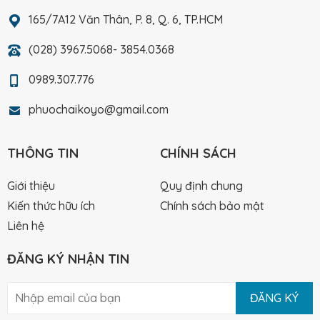
165/7A12 Văn Thân, P. 8, Q. 6, TP.HCM
(028) 3967.5068- 3854.0368
0989.307.776
phuochaikoyo@gmail.com
THÔNG TIN
CHÍNH SÁCH
Giới thiệu
Quy định chung
Kiến thức hữu ích
Chính sách bảo mật
Liên hệ
ĐĂNG KÝ NHẬN TIN
ĐĂNG KÝ