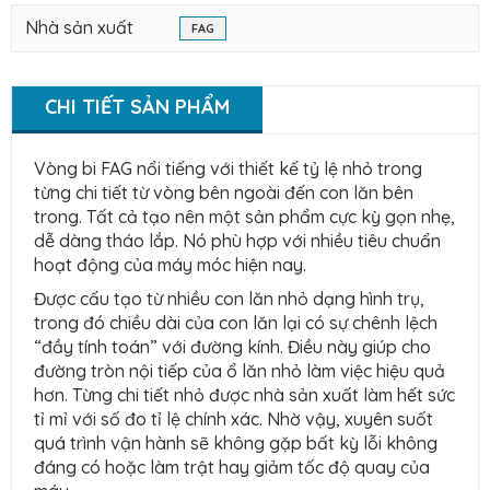
Nhà sản xuất
FAG
CHI TIẾT SẢN PHẨM
Vòng bi FAG nổi tiếng với thiết kế tỷ lệ nhỏ trong
từng chi tiết từ vòng bên ngoài đến con lăn bên
trong. Tất cả tạo nên một sản phẩm cực kỳ gọn nhẹ,
dễ dàng tháo lắp. Nó phù hợp với nhiều tiêu chuẩn
hoạt động của máy móc hiện nay.
Được cấu tạo từ nhiều con lăn nhỏ dạng hình trụ,
trong đó chiều dài của con lăn lại có sự chênh lệch
“đầy tính toán” với đường kính. Điều này giúp cho
đường tròn nội tiếp của ổ lăn nhỏ làm việc hiệu quả
hơn. Từng chi tiết nhỏ được nhà sản xuất làm hết sức
tỉ mỉ với số đo tỉ lệ chính xác. Nhờ vậy, xuyên suốt
quá trình vận hành sẽ không gặp bất kỳ lỗi không
đáng có hoặc làm trật hay giảm tốc độ quay của