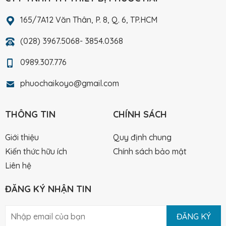
165/7A12 Văn Thân, P. 8, Q. 6, TP.HCM
(028) 3967.5068- 3854.0368
0989.307.776
phuochaikoyo@gmail.com
THÔNG TIN
CHÍNH SÁCH
Giới thiệu
Quy định chung
Kiến thức hữu ích
Chính sách bảo mật
Liên hệ
ĐĂNG KÝ NHẬN TIN
ĐĂNG KÝ