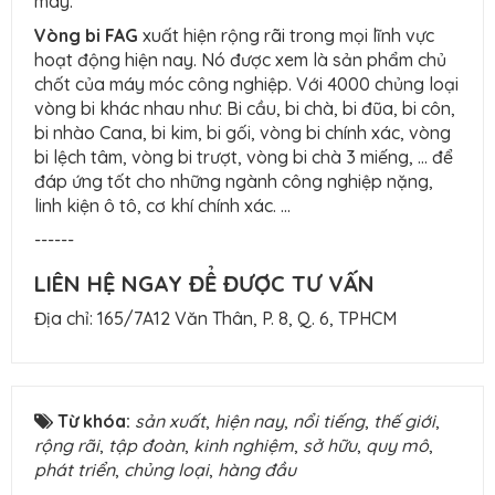
máy.
Vòng bi FAG
xuất hiện rộng rãi trong mọi lĩnh vực
hoạt động hiện nay. Nó được xem là sản phẩm chủ
chốt của máy móc công nghiệp. Với 4000 chủng loại
vòng bi khác nhau như: Bi cầu, bi chà, bi đũa, bi côn,
bi nhào Cana, bi kim, bi gối, vòng bi chính xác, vòng
bi lệch tâm, vòng bi trượt, vòng bi chà 3 miếng, … để
đáp ứng tốt cho những ngành công nghiệp nặng,
linh kiện ô tô, cơ khí chính xác. …
------
LIÊN HỆ NGAY ĐỂ ĐƯỢC TƯ VẤN
Địa chỉ: 165/7A12 Văn Thân, P. 8, Q. 6, TPHCM
Từ khóa:
sản xuất
,
hiện nay
,
nổi tiếng
,
thế giới
,
rộng rãi
,
tập đoàn
,
kinh nghiệm
,
sở hữu
,
quy mô
,
phát triển
,
chủng loại
,
hàng đầu