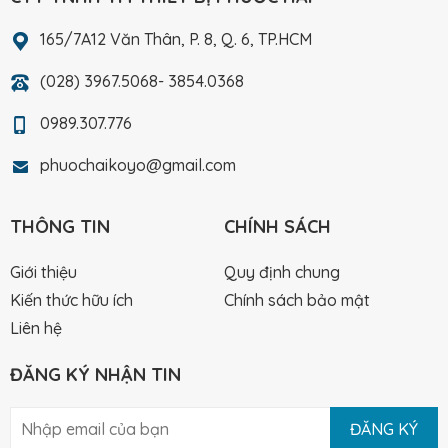
165/7A12 Văn Thân, P. 8, Q. 6, TP.HCM
(028) 3967.5068- 3854.0368
0989.307.776
phuochaikoyo@gmail.com
THÔNG TIN
CHÍNH SÁCH
Giới thiệu
Quy định chung
Kiến thức hữu ích
Chính sách bảo mật
Liên hệ
ĐĂNG KÝ NHẬN TIN
ĐĂNG KÝ