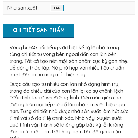
Nhà sản xuất
FAG
CHI TIẾT SẢN PHẨM
Vòng bi FAG nổi tiếng với thiết kế tỷ lệ nhỏ trong
từng chi tiết từ vòng bên ngoài đến con lăn bên
trong. Tất cả tạo nên một sản phẩm cực kỳ gọn nhẹ,
dễ dàng tháo lắp. Nó phù hợp với nhiều tiêu chuẩn
hoạt động của máy móc hiện nay.
Được cấu tạo từ nhiều con lăn nhỏ dạng hình trụ,
trong đó chiều dài của con lăn lại có sự chênh lệch
“đầy tính toán” với đường kính. Điều này giúp cho
đường tròn nội tiếp của ổ lăn nhỏ làm việc hiệu quả
hơn. Từng chi tiết nhỏ được nhà sản xuất làm hết sức
tỉ mỉ với số đo tỉ lệ chính xác. Nhờ vậy, xuyên suốt
quá trình vận hành sẽ không gặp bất kỳ lỗi không
đáng có hoặc làm trật hay giảm tốc độ quay của