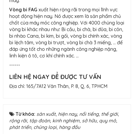
máy.
Vòng bi FAG
xuất hiện rộng rãi trong mọi lĩnh vực
hoạt động hiện nay. Nó được xem là sản phẩm chủ
chốt của máy móc công nghiệp. Với 4000 chủng loại
vòng bi khác nhau như: Bi cầu, bi chà, bi đũa, bi côn,
bi nhào Cana, bi kim, bi gối, vòng bi chính xác, vòng
bi lệch tâm, vòng bi trượt, vòng bi chà 3 miếng, … để
đáp ứng tốt cho những ngành công nghiệp nặng,
linh kiện ô tô, cơ khí chính xác. …
------
LIÊN HỆ NGAY ĐỂ ĐƯỢC TƯ VẤN
Địa chỉ: 165/7A12 Văn Thân, P. 8, Q. 6, TPHCM
Từ khóa:
sản xuất
,
hiện nay
,
nổi tiếng
,
thế giới
,
rộng rãi
,
tập đoàn
,
kinh nghiệm
,
sở hữu
,
quy mô
,
phát triển
,
chủng loại
,
hàng đầu