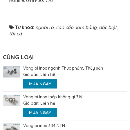
Hotline:
0989.307.776
Từ khóa:
ngoài ra
,
cao cấp
,
làm bằng
,
đặc biệt
,
tất cả
CÙNG LOẠI
Vòng bi Inox ngành Thực phẩm, Thủy sản
Giá bán:
Liên hệ
MUA NGAY
Vòng bi Inox thép không gỉ 316
Giá bán:
Liên hệ
MUA NGAY
Vòng bi inox 304 NTN