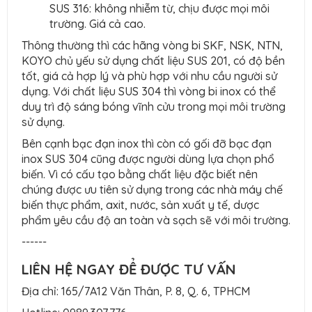
SUS 316: không nhiễm từ, chịu được mọi môi
trường. Giá cả cao.
Thông thường thì các hãng vòng bi SKF, NSK, NTN,
KOYO chủ yếu sử dụng chất liệu SUS 201, có độ bền
tốt, giá cả hợp lý và phù hợp với nhu cầu người sử
dụng. Với chất liệu SUS 304 thì vòng bi inox có thể
duy trì độ sáng bóng vĩnh cửu trong mọi môi trường
sử dụng.
Bên cạnh bạc đạn inox thì còn có gối đỡ bạc đạn
inox SUS 304 cũng được người dùng lựa chọn phổ
biến. Vì có cấu tạo bằng chất liệu đặc biết nên
chúng được ưu tiên sử dụng trong các nhà máy chế
biến thực phẩm, axit, nước, sản xuất y tế, dược
phẩm yêu cầu độ an toàn và sạch sẽ với môi trường.
------
LIÊN HỆ NGAY ĐỂ ĐƯỢC TƯ VẤN
Địa chỉ: 165/7A12 Văn Thân, P. 8, Q. 6, TPHCM