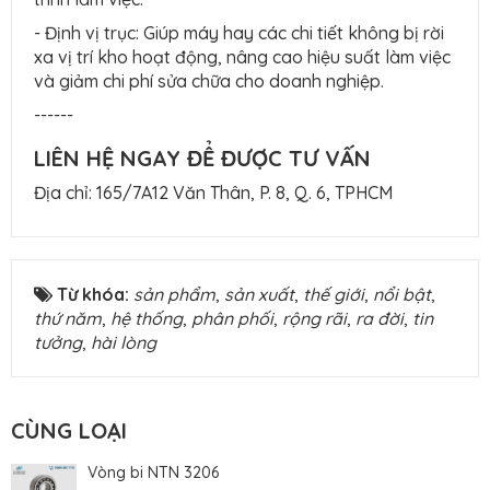
- Định vị trục: Giúp máy hay các chi tiết không bị rời
xa vị trí kho hoạt động, nâng cao hiệu suất làm việc
và giảm chi phí sửa chữa cho doanh nghiệp.
------
LIÊN HỆ NGAY ĐỂ ĐƯỢC TƯ VẤN
Địa chỉ: 165/7A12 Văn Thân, P. 8, Q. 6, TPHCM
Từ khóa:
sản phẩm
,
sản xuất
,
thế giới
,
nổi bật
,
thứ năm
,
hệ thống
,
phân phối
,
rộng rãi
,
ra đời
,
tin
tưởng
,
hài lòng
CÙNG LOẠI
Vòng bi NTN 3206