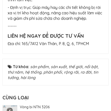
- Định vị trục: Giúp máy hay các chi tiết không bị rời
xa vị trí kho hoạt động, nâng cao hiệu suất làm việc
và giảm chi phí sửa chữa cho doanh nghiệp.
------
LIÊN HỆ NGAY ĐỂ ĐƯỢC TƯ VẤN
Địa chỉ: 165/7A12 Văn Thân, P. 8, Q. 6, TPHCM
Từ khóa:
sản phẩm
,
sản xuất
,
thế giới
,
nổi bật
,
thứ năm
,
hệ thống
,
phân phối
,
rộng rãi
,
ra đời
,
tin
tưởng
,
hài lòng
CÙNG LOẠI
Vòng bi NTN 3206