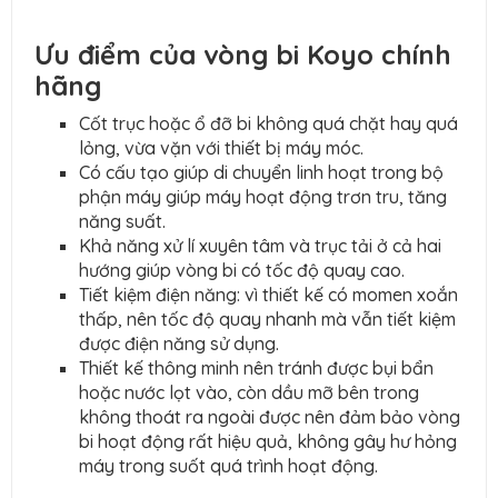
Ưu điểm của vòng bi Koyo chính
hãng
Cốt trục hoặc ổ đỡ bi không quá chặt hay quá
lỏng, vừa vặn với thiết bị máy móc.
Có cấu tạo giúp di chuyển linh hoạt trong bộ
phận máy giúp máy hoạt động trơn tru, tăng
năng suất.
Khả năng xử lí xuyên tâm và trục tải ở cả hai
hướng giúp vòng bi có tốc độ quay cao.
Tiết kiệm điện năng: vì thiết kế có momen xoắn
thấp, nên tốc độ quay nhanh mà vẫn tiết kiệm
được điện năng sử dụng.
Thiết kế thông minh nên tránh được bụi bẩn
hoặc nước lọt vào, còn dầu mỡ bên trong
không thoát ra ngoài được nên đảm bảo vòng
bi hoạt động rất hiệu quả, không gây hư hỏng
máy trong suốt quá trình hoạt động.