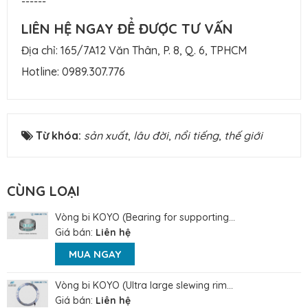
------
LIÊN HỆ NGAY ĐỂ ĐƯỢC TƯ VẤN
Địa chỉ: 165/7A12 Văn Thân, P. 8, Q. 6, TPHCM
Hotline:
0989.307.776
Từ khóa:
sản xuất
,
lâu đời
,
nổi tiếng
,
thế giới
CÙNG LOẠI
Vòng bi KOYO (Bearing for supporting...
Giá bán:
Liên hệ
MUA NGAY
Vòng bi KOYO (Ultra large slewing rim...
Giá bán:
Liên hệ