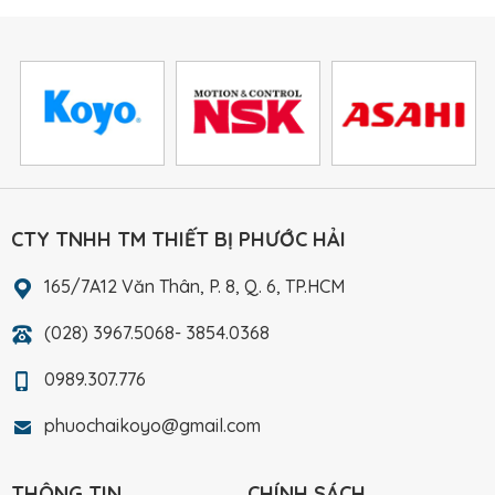
CTY TNHH TM THIẾT BỊ PHƯỚC HẢI
165/7A12 Văn Thân, P. 8, Q. 6, TP.HCM
(028) 3967.5068- 3854.0368
0989.307.776
phuochaikoyo@gmail.com
THÔNG TIN
CHÍNH SÁCH