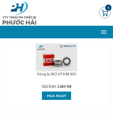
0
Togg
navi
Vòng bi IKO KT698 IKO
Giá bán:
Liên hệ
MUA NGAY