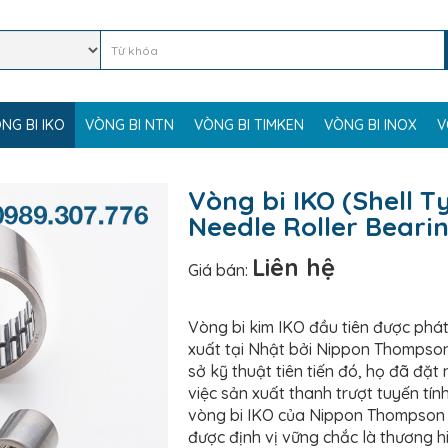
NG BI IKO
VÒNG BI NTN
VÒNG BI TIMKEN
VÒNG BI INOX
V
Vòng bi IKO (Shell T
Needle Roller Beari
Liên hệ
Giá bán:
Vòng bi kim IKO đầu tiên được phát
xuất tại Nhật bởi Nippon Thompson
sở kỹ thuật tiên tiến đó, họ đã đặ
việc sản xuất thanh trượt tuyến tín
vòng bi IKO của Nippon Thompson
được định vị vững chắc là thương h