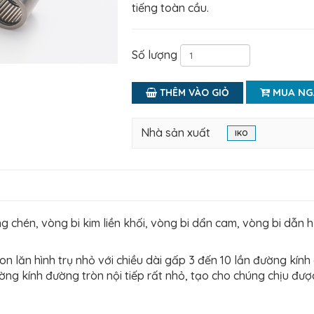
tiếng toàn cầu.
Số lượng
MUA NG
THÊM VÀO GIỎ
Nhà sản xuất
IKO
ng chén, vòng bi kim liền khối, vòng bi dẩn cam, vòng bi dẫn
n lăn hình trụ nhỏ với chiều dài gấp 3 đến 10 lần đường kính
ờng kính đường tròn nội tiếp rất nhỏ, tạo cho chúng chịu được