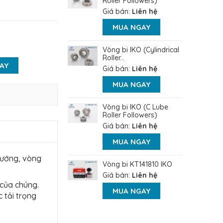
Roller Followers)
Giá bán:
Liên hệ
MUA NGAY
Vòng bi IKO (Cylindrical
Roller...
AY
Giá bán:
Liên hệ
MUA NGAY
Vòng bi IKO (C Lube
Roller Followers)
Giá bán:
Liên hệ
MUA NGAY
 hướng, vòng
Vòng bi KT141810 IKO
Giá bán:
Liên hệ
 của chúng.
MUA NGAY
 tải trọng