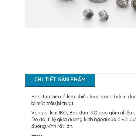
CHI TIẾT SẢN PHẨM
Bạc đạn kim có khá nhiều loại : vòng bi kim dạ
bi mắt trâu,bi trượt..
Vòng bi kim IKO, Bạc đạn IKO bao gồm nhiều co
Do đó, tỉ lệ giữa đường kính ngoài của ổ với đư
đường kính rất lớn.
------