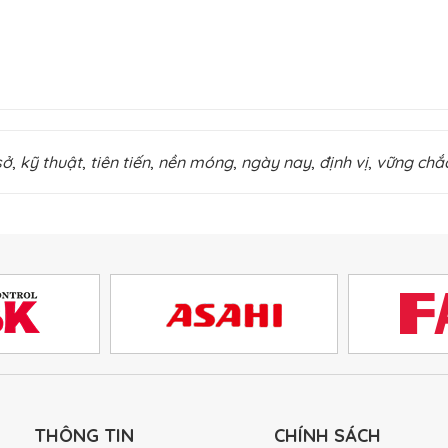
sở
,
kỹ thuật
,
tiên tiến
,
nền móng
,
ngày nay
,
định vị
,
vững chắ
THÔNG TIN
CHÍNH SÁCH