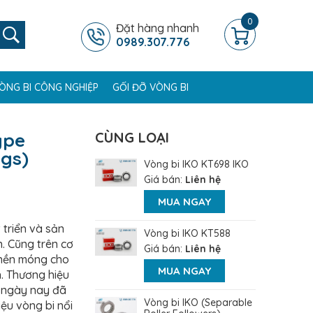
0
Đặt hàng nhanh
0989.307.776
ÒNG BI CÔNG NGHIỆP
GỐI ĐỠ VÒNG BI
ype
CÙNG LOẠI
ngs)
Vòng bi IKO KT698 IKO
Giá bán:
Liên hệ
MUA NGAY
 triển và sản
Vòng bi IKO KT588
. Cũng trên cơ
Giá bán:
Liên hệ
t nền móng cho
MUA NGAY
h. Thương hiệu
 ngày nay đã
Vòng bi IKO (Separable
iệu vòng bi nổi