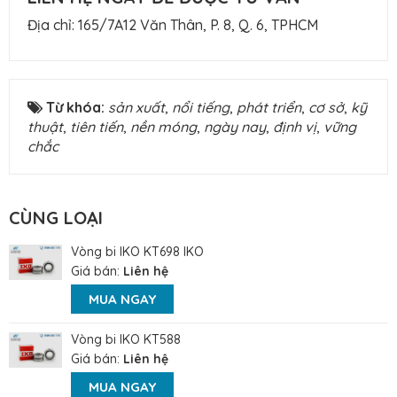
Địa chỉ: 165/7A12 Văn Thân, P. 8, Q. 6, TPHCM
Từ khóa:
sản xuất
,
nổi tiếng
,
phát triển
,
cơ sở
,
kỹ
thuật
,
tiên tiến
,
nền móng
,
ngày nay
,
định vị
,
vững
chắc
CÙNG LOẠI
Vòng bi IKO KT698 IKO
Giá bán:
Liên hệ
MUA NGAY
Vòng bi IKO KT588
Giá bán:
Liên hệ
MUA NGAY