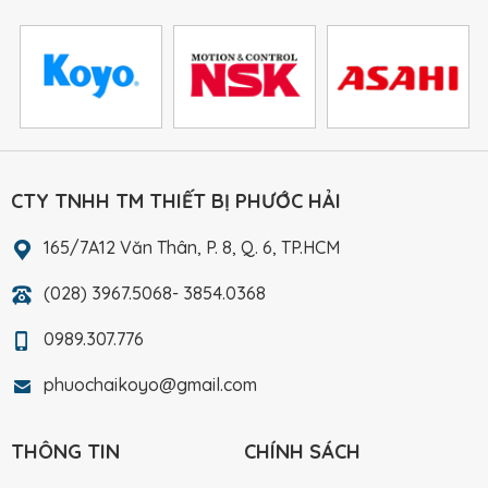
CTY TNHH TM THIẾT BỊ PHƯỚC HẢI
165/7A12 Văn Thân, P. 8, Q. 6, TP.HCM
(028) 3967.5068- 3854.0368
0989.307.776
phuochaikoyo@gmail.com
THÔNG TIN
CHÍNH SÁCH