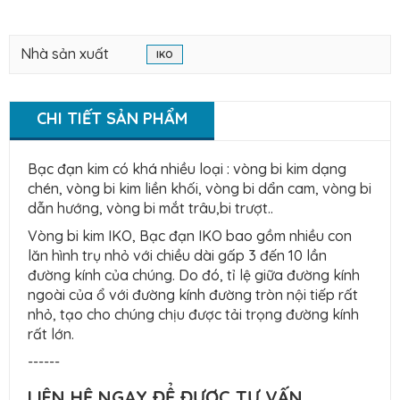
Nhà sản xuất
IKO
CHI TIẾT SẢN PHẨM
Bạc đạn kim có khá nhiều loại : vòng bi kim dạng
chén, vòng bi kim liền khối, vòng bi dẩn cam, vòng bi
dẫn hướng, vòng bi mắt trâu,bi trượt..
Vòng bi kim IKO, Bạc đạn IKO bao gồm nhiều con
lăn hình trụ nhỏ với chiều dài gấp 3 đến 10 lần
đường kính của chúng. Do đó, tỉ lệ giữa đường kính
ngoài của ổ với đường kính đường tròn nội tiếp rất
nhỏ, tạo cho chúng chịu được tải trọng đường kính
rất lớn.
------
LIÊN HỆ NGAY ĐỂ ĐƯỢC TƯ VẤN