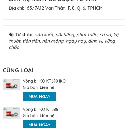
Địa chỉ: 165/7A12 Văn Thân, P. 8, Q. 6, TPHCM
Từ khóa:
sản xuất
,
nổi tiếng
,
phát triển
,
cơ sở
,
kỹ
thuật
,
tiên tiến
,
nền móng
,
ngày nay
,
định vị
,
vững
chắc
CÙNG LOẠI
Vòng bi IKO KT698 IKO
Giá bán:
Liên hệ
MUA NGAY
Vòng bi IKO KT588
Giá bán:
Liên hệ
MUA NGAY