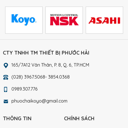
CTY TNHH TM THIẾT BỊ PHƯỚC HẢI
165/7A12 Văn Thân, P. 8, Q. 6, TP.HCM
(028) 3967.5068- 3854.0368
0989.307.776
phuochaikoyo@gmail.com
THÔNG TIN
CHÍNH SÁCH