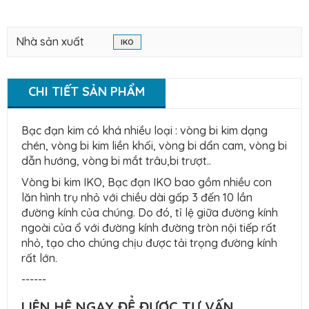
Nhà sản xuất
IKO
CHI TIẾT SẢN PHẨM
Bạc đạn kim có khá nhiều loại : vòng bi kim dạng
chén, vòng bi kim liền khối, vòng bi dẩn cam, vòng bi
dẫn hướng, vòng bi mắt trâu,bi trượt..
Vòng bi kim IKO, Bạc đạn IKO bao gồm nhiều con
lăn hình trụ nhỏ với chiều dài gấp 3 đến 10 lần
đường kính của chúng. Do đó, tỉ lệ giữa đường kính
ngoài của ổ với đường kính đường tròn nội tiếp rất
nhỏ, tạo cho chúng chịu được tải trọng đường kính
rất lớn.
------
LIÊN HỆ NGAY ĐỂ ĐƯỢC TƯ VẤN